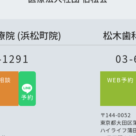
院 (浜松町院)
松木歯科
-1291
03-
相談
LINE
WEB予約
予約
〒144-0052
東京都大田区蒲田
ハイライフ蒲田