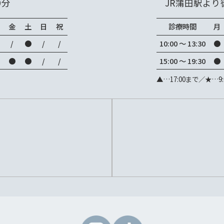
9分
JR蒲田駅より
金
土
日
祝
診療時間
月
/
●
/
/
10:00 ～ 13:30
●
●
●
/
/
15:00 ～ 19:30
●
▲…17:00まで／★…9: