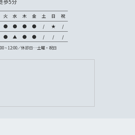
徒歩5分
火
水
木
金
土
日
祝
●
●
●
●
/
★
/
●
▲
●
●
/
/
/
00 ~ 12:00／休診日…土曜・祝日