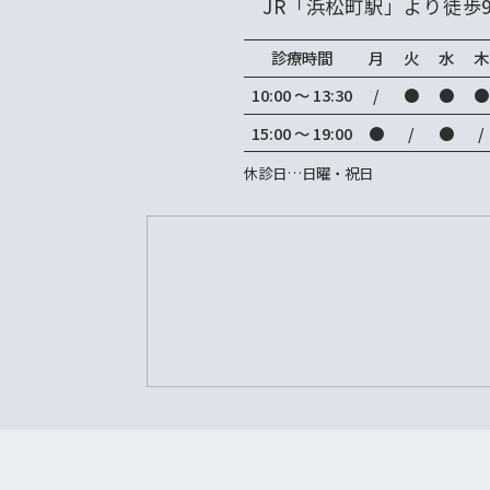
JR「浜松町駅」より徒歩
診療時間
月
火
水
木
10:00 ～ 13:30
/
●
●
●
15:00 ～ 19:00
●
/
●
/
休診日…日曜・祝日